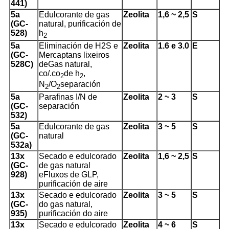
441)
5a
Edulcorante de gas
Zeolita
1,6 ~ 2,5
S
(GC-
natural, purificación de
528)
h
2
5a
Eliminación de H2S e
Zeolita
1.6 e 3.0
E
(GC-
Mercaptans lixeiros
528C)
de
Gas natural,
co/.co
de h
,
2
2
N
/O
separación
2
2
5a
Parafinas I/N de
Zeolita
2 ~ 3
S
(GC-
separación
532)
5a
Edulcorante de gas
Zeolita
3 ~ 5
S
(GC-
natural
532a)
13x
Secado e edulcorado
Zeolita
1,6 ~ 2,5
S
(GC-
de gas natural
928)
e
Fluxos de GLP,
purificación de aire
13x
Secado e edulcorado
Zeolita
3 ~ 5
S
(GC-
do gas natural,
935)
purificación do aire
13x
Secado e edulcorado
Zeolita
4 ~ 6
S