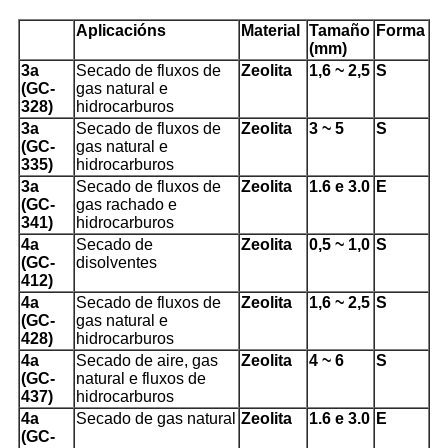
Aplicacións
Material
Tamaño
Forma
(
mm
)
3a
Secado de fluxos de
Zeolita
1,6 ~ 2,5
S
(GC-
gas natural e
328)
hidrocarburos
3a
Secado de fluxos de
Zeolita
3 ~ 5
S
(GC-
gas natural e
335)
hidrocarburos
3a
Secado de fluxos de
Zeolita
1.6 e 3.0
E
(GC-
gas rachado e
341)
hidrocarburos
4a
Secado de
Zeolita
0,5 ~ 1,0
S
(GC-
disolventes
412)
4a
Secado de fluxos de
Zeolita
1,6 ~ 2,5
S
(GC-
gas natural e
428)
hidrocarburos
4a
Secado de aire, gas
Zeolita
4 ~ 6
S
(GC-
natural e fluxos de
437)
hidrocarburos
4a
Secado de gas natural
Zeolita
1.6 e 3.0
E
(GC-