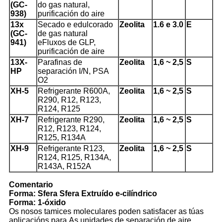
(GC-
do gas natural,
938)
purificación do aire
13x
Secado e edulcorado
Zeolita
1.6 e 3.0
E
(GC-
de gas natural
941)
e
Fluxos de GLP,
purificación de aire
13X-
Parafinas de
Zeolita
1,6 ~ 2,5
S
HP
separación I/N, PSA
O2
X
H-5
Refrigerante R600A,
Zeolita
1,6 ~ 2,5
S
R290, R12, R123,
R124, R125
XH-7
Refrigerante R290,
Zeolita
1,6 ~ 2,5
S
R12, R123, R124,
R125, R134A
XH-9
Refrigerante R123,
Zeolita
1,6 ~ 2,5
S
R124, R125, R134A,
R143A, R152A
Comentario
Forma: Sfera Sfera Extruído e-cilíndrico
Forma: 1-óxido
Os nosos tamices moleculares poden satisfacer as túas
aplicacións para
As unidades de separación de aire