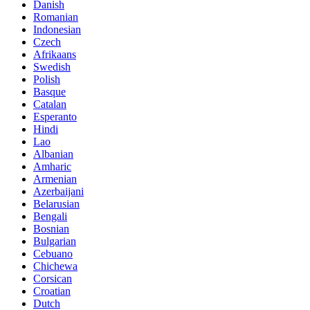
Danish
Romanian
Indonesian
Czech
Afrikaans
Swedish
Polish
Basque
Catalan
Esperanto
Hindi
Lao
Albanian
Amharic
Armenian
Azerbaijani
Belarusian
Bengali
Bosnian
Bulgarian
Cebuano
Chichewa
Corsican
Croatian
Dutch