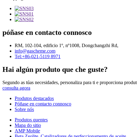
póñase en contacto connosco
RM, 102-104, edificio 1º, nº1008, Dongchangzhi Rd,
info@gascheme.com
Tel:+86-021-5119 8971
Hai algún produto que che guste?
Segundo as túas necesidades, personaliza para ti e proporciona produt
consulta agora
Produtos destacados
Póñase en contacto connosco
Sobre nós
Produtos quentes
Mapa do sitio
AMP Mobile
Beta Zeolite
,
Catalizadores de perfeccionamento de aceite
,