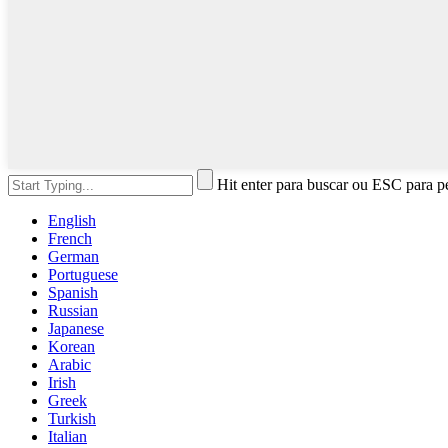
Hit enter para buscar ou ESC para p
English
French
German
Portuguese
Spanish
Russian
Japanese
Korean
Arabic
Irish
Greek
Turkish
Italian