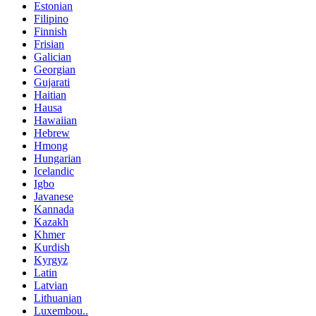
Estonian
Filipino
Finnish
Frisian
Galician
Georgian
Gujarati
Haitian
Hausa
Hawaiian
Hebrew
Hmong
Hungarian
Icelandic
Igbo
Javanese
Kannada
Kazakh
Khmer
Kurdish
Kyrgyz
Latin
Latvian
Lithuanian
Luxembou..